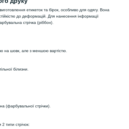
ого друку
виготовлення етикеток та бірок, особливо для одягу. Вона
стійкістю до деформацій. Для нанесення інформації
рбувальна стрічка (ріббон).
ю на шовк, але з меншою вартістю.
тільної білизни.
а (фарбувальної стрічки).
 2 типи стрічок: