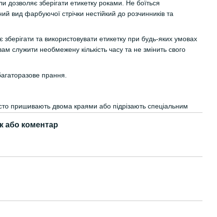
ли дозволяє зберігати етикетку роками. Не боїться
ий вид фарбуючої стрічки нестійкий до розчинників та
 зберігати та використовувати етикетку при будь-яких умовах
вам служити необмежену кількість часу та не змінить свого
багаторазове прання.
часто пришивають двома краями або підрізають спеціальним
к або коментар