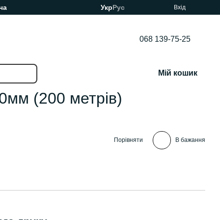
ча
Укр
Рус
Вхід
068 139-75-25
Мій кошик
0мм (200 метрів)
Порівняти
В бажання