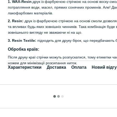
1. WAX-Resin
:друк із фарбуючою стрічкою на основі воску-смо
потрапляння води, масел, прямих сонячних променів. Але! Дан
лакофарбових матеріалів.
2. Resin:
друк із фарбуючою стрічкою на основі смоли дозволяє
та впливах будь-яких зовнішніх чинників. Така комбінація буде 
зовнішнього вигляду не зважаючи ні на що.
3. Resin Textile:
підходить для друку бірок, що передбачають 
Обробка країв:
Після друку краї стрічки можуть розпускатися, тому етикетки 
ножем для мінімізації розсипання ниток.
Характеристики
Доставка
Оплата
Новий відгу