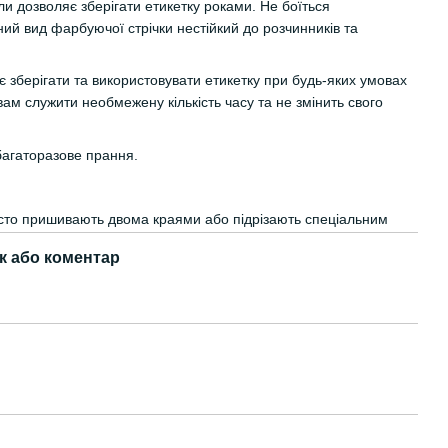
ли дозволяє зберігати етикетку роками. Не боїться
ий вид фарбуючої стрічки нестійкий до розчинників та
 зберігати та використовувати етикетку при будь-яких умовах
вам служити необмежену кількість часу та не змінить свого
багаторазове прання.
часто пришивають двома краями або підрізають спеціальним
к або коментар