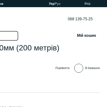
ча
Укр
Рус
Вхід
068 139-75-25
Мій кошик
0мм (200 метрів)
Порівняти
В бажання