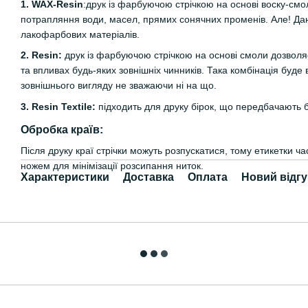
1. WAX-Resin
:друк із фарбуючою стрічкою на основі воску-смо
потрапляння води, масел, прямих сонячних променів. Але! Дан
лакофарбових матеріалів.
2. Resin:
друк із фарбуючою стрічкою на основі смоли дозволяє
та впливах будь-яких зовнішніх чинників. Така комбінація буде 
зовнішнього вигляду не зважаючи ні на що.
3. Resin Textile:
підходить для друку бірок, що передбачають 
Обробка країв:
Після друку краї стрічки можуть розпускатися, тому етикетки 
ножем для мінімізації розсипання ниток.
Характеристики
Доставка
Оплата
Новий відгу