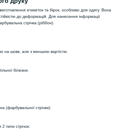
ого друку
виготовлення етикеток та бірок, особливо для одягу. Вона
стійкістю до деформацій. Для нанесення інформації
рбувальна стрічка (ріббон).
ю на шовк, але з меншою вартістю.
тільної білизни.
а (фарбувальної стрічки).
 2 типи стрічок: