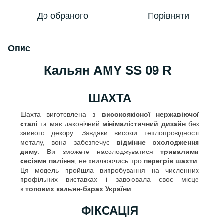
До обраного
Порівняти
Опис
Кальян AMY SS 09 R
ШАХТА
Шахта виготовлена з
високоякісної нержавіючої
сталі
та має лаконічний
мінімалістичний дизайн
без
зайвого декору. Завдяки високій теплопровідності
металу, вона забезпечує
відмінне охолодження
диму
. Ви зможете насолоджуватися
тривалими
сесіями паління
, не хвилюючись про
перегрів шахти
.
Ця модель пройшла випробування на численних
профільних виставках і завоювала своє місце
в
топових кальян-барах України
ФІКСАЦІЯ