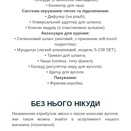
• Конектор для чаші.
Система керування тягою та підключення:
• Дифузор (на різьбі);
• Універсальний адаптер для шланга;
• Клапан видуву (з пластиковою кулькою).
Аксесуари для куріння:
• Силіконовий шланг (матовий, з приємним soft-touch
покриттям);
• Мундштук (легкий алюмінієвий, модель S-238 SET);
• Тримач для шланга;
• Чаша (скляна, типу фанел);
• Калауд (регулятор жару для вугілля);
• Щипці для вугілля.
Пакування:
• Фірмова коробка.
БЕЗ НЬОГО НІКУДИ
Незамінним атрибутом звісно є якісне кокосове вугілля,
яке також можна знайти в асортименті нашого
магазину (посилання).