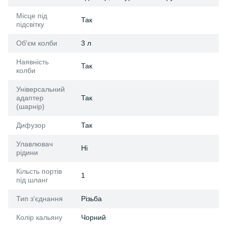
Місце під
Так
підсвітку
Об'єм колби
3 л
Наявність
Так
колби
Універсальний
адаптер
Так
(шарнір)
Дифузор
Так
Улавлювач
Ні
рідини
Кільсть портів
1
під шланг
Тип з'єднання
Різьба
Колір кальяну
Чорний