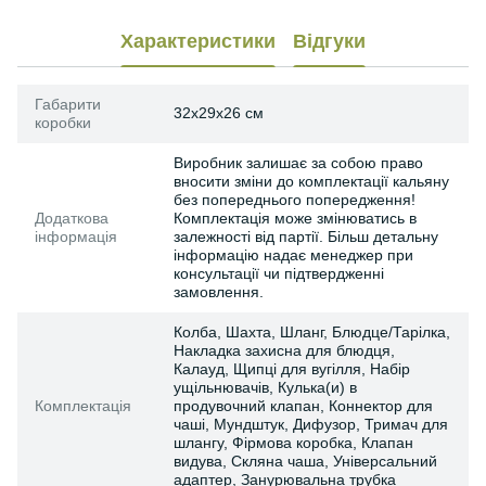
Характеристики
Відгуки
Габарити
32x29x26 см
коробки
Виробник залишає за собою право
вносити зміни до комплектації кальяну
без попереднього попередження!
Додаткова
Комплектація може змінюватись в
інформація
залежності від партії. Більш детальну
інформацію надає менеджер при
консультації чи підтвердженні
замовлення.
Колба, Шахта, Шланг, Блюдце/Тарілка,
Накладка захисна для блюдця,
Калауд, Щипці для вугілля, Набір
ущільнювачів, Кулька(и) в
Комплектація
продувочний клапан, Коннектор для
чаші, Мундштук, Дифузор, Тримач для
шлангу, Фірмова коробка, Клапан
видува, Скляна чаша, Універсальний
адаптер, Занурювальна трубка