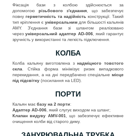
Фіксація бази з колбою здійснюється за
допомогою
різьбового з'єднання
, що забезпечує
повну
герметичність та надійність
конструкції. Такий
тип кріплення є
універсальним
для більшості кальянів
AMY. З'єднання бази зі шлангом реалізовано
через
універсальний адаптер AD-006
, який гарантує
зручність у використанні та легкість підключення.
КОЛБА
Колба кальяну виготовлена з
надміцного товстого
скла
. Стійка форма мінімізує ризик випадкового
перекидання, а на дні передбачено спеціальне
місце
під підсвітку
(посилання на LED).
ПОРТИ
Кальян має
базу на 2 порти
:
Адаптер AD-006
, який слугує виходом на шланг;
Клапан видуву AMV-001
, що забезпечує ефективне
очищення колби від старого диму.
ЗАНУРЮВАЛЬНА ТРУБКА