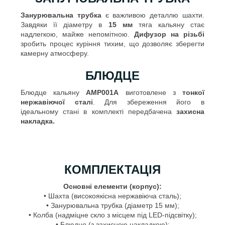
Занурювальна трубка
є важливою деталлю шахти.
Завдяки її діаметру в
15 мм
тяга кальяну стає
надлегкою, майже непомітною.
Дифузор на різьбі
зробить процес куріння тихим, що дозволяє зберегти
камерну атмосферу.
БЛЮДЦЕ
Блюдце кальяну
AMP001A
виготовлене з
тонкої
нержавіючої сталі
. Для збереження його в
ідеальному стані в комплекті передбачена
захисна
накладка.
КОМПЛЕКТАЦІЯ
Основні елементи (корпус):
• Шахта (високоякісна нержавіюча сталь);
• Занурювальна трубка (діаметр 15 мм);
• Колба (надміцне скло з місцем під LED-підсвітку);
• Блюдце (з захисною накладкою);