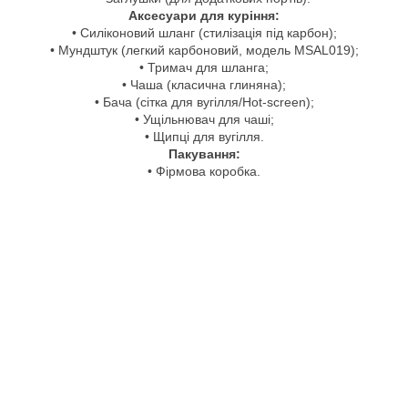
Аксесуари для куріння:
• Силіконовий шланг (стилізація під карбон);
• Мундштук (легкий карбоновий, модель MSAL019);
• Тримач для шланга;
• Чаша (класична глиняна);
• Бача (сітка для вугілля/Hot-screen);
• Ущільнювач для чаші;
• Щипці для вугілля.
Пакування:
• Фірмова коробка.