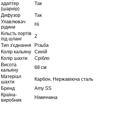
адаптер
Так
(шарнір)
Дифузор
Так
Улавлювач
Ні
рідини
Кільсть портів
2
під шланг
Тип з'єднання
Різьба
Колір кальяну
Синій
Колір шахти
Срібло
Висота
68 см
кальяну
Матеріал
Карбон, Нержавіюча сталь
шахти
Бренд
Amy SS
Країна-
Німеччина
виробник