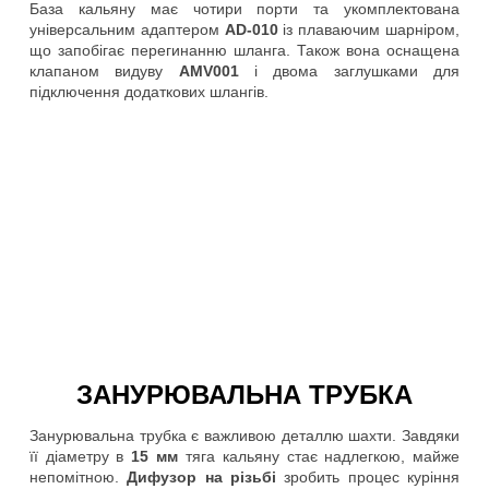
База кальяну має чотири порти та укомплектована
універсальним адаптером
AD-010
із плаваючим шарніром,
що запобігає перегинанню шланга. Також вона оснащена
клапаном видуву
AMV001
і двома заглушками для
підключення додаткових шлангів.
ЗАНУРЮВАЛЬНА ТРУБКА
Занурювальна трубка є важливою деталлю шахти. Завдяки
її діаметру в
15 мм
тяга кальяну стає надлегкою, майже
непомітною.
Дифузор на різьбі
зробить процес куріння