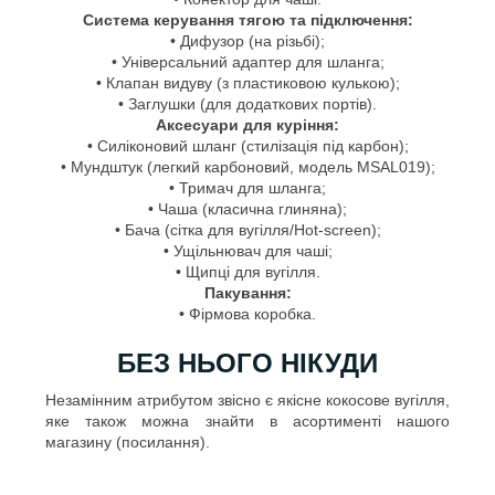
Система керування тягою та підключення:
• Дифузор (на різьбі);
• Універсальний адаптер для шланга;
• Клапан видуву (з пластиковою кулькою);
• Заглушки (для додаткових портів).
Аксесуари для куріння:
• Силіконовий шланг (стилізація під карбон);
• Мундштук (легкий карбоновий, модель MSAL019);
• Тримач для шланга;
• Чаша (класична глиняна);
• Бача (сітка для вугілля/Hot-screen);
• Ущільнювач для чаші;
• Щипці для вугілля.
Пакування:
• Фірмова коробка.
БЕЗ НЬОГО НІКУДИ
Незамінним атрибутом звісно є якісне кокосове вугілля,
яке також можна знайти в асортименті нашого
магазину (посилання).