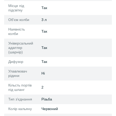
Місце під
Так
підсвітку
Об'єм колби
3 л
Наявність
Так
колби
Універсальний
адаптер
Так
(шарнір)
Дифузор
Так
Улавлювач
Ні
рідини
Кільсть портів
2
під шланг
Тип з'єднання
Різьба
Колір кальяну
Червоний