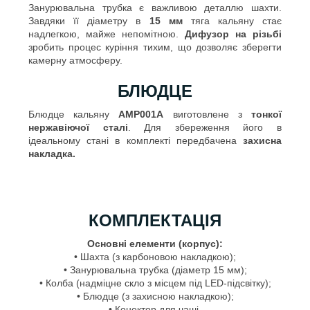
Занурювальна трубка є важливою деталлю шахти.
Завдяки її діаметру в
15 мм
тяга кальяну стає
надлегкою, майже непомітною.
Дифузор на різьбі
зробить процес куріння тихим, що дозволяє зберегти
камерну атмосферу.
БЛЮДЦЕ
Блюдце кальяну
AMP001A
виготовлене з
тонкої
нержавіючої сталі
. Для збереження його в
ідеальному стані в комплекті передбачена
захисна
накладка.
КОМПЛЕКТАЦІЯ
Основні елементи (корпус):
• Шахта (з карбоновою накладкою);
• Занурювальна трубка (діаметр 15 мм);
• Колба (надміцне скло з місцем під LED-підсвітку);
• Блюдце (з захисною накладкою);
• Конектор для чаші.