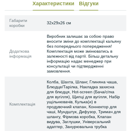
Характеристики
Відгуки
Габарити
32x29x26 см
коробки
Виробник залишає за собою право
вносити зміни до комплектації кальяну
без попереднього попередження!
Додаткова
Комплектація може змінюватись в
інформація
залежності від партії. Більш детальну
інформацію надає менеджер при
консультації чи підтвердженні
замовлення.
Колба, Шахта, Шланг, Глиняна чаша,
Блюдце/Тарілка, Накладка захисна
для блюдця, Hot-screen (Бача/сітка
для вугілля), Щипці для вугілля, Набір
ущільнювачів, Кулька(и) в
Комплектація
продувочний клапан, Коннектор для
чаші, Мундштук, Дифузор, Тримач для
шлангу, Фірмова коробка, Клапан
видува, Заглушки, Універсальний
адаптер, Занурювальна трубка