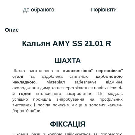
До обраного
Порівняти
Опис
Кальян AMY SS 21.01 R
ШАХТА
Шахта виготовлена з
високоякісної нержавіючої
сталі
та оздоблена стильною
карбоновою
накладкою
. Матеріал забезпечує відмінне
охолодження диму та не перегрівається навіть після
4-
5 годин
інтенсивного використання. Ця модель
успішно пройшла випробування на профільних
виставках і посіла почесне місце в топових кальян-
барах України.
ФІКСАЦІЯ
Фіксація бази з колбою здійснюється за допомогою