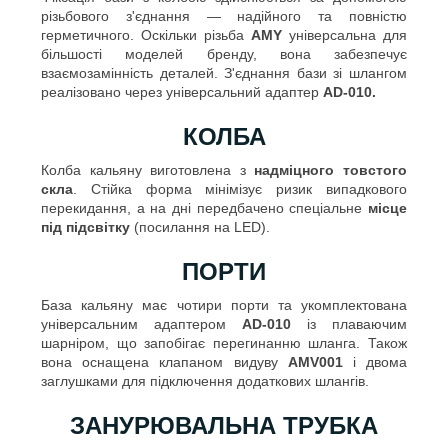
різьбового з'єднання — надійного та повністю
герметичного. Оскільки різьба
AMY
універсальна для
більшості моделей бренду, вона забезпечує
взаємозамінність деталей. З'єднання бази зі шлангом
реалізовано через універсальний адаптер
AD-010.
КОЛБА
Колба кальяну виготовлена з
надміцного товстого
скла
. Стійка форма мінімізує ризик випадкового
перекидання, а на дні передбачено спеціальне
місце
під підсвітку
(посилання на LED).
ПОРТИ
База кальяну має чотири порти та укомплектована
універсальним адаптером
AD-010
із плаваючим
шарніром, що запобігає перегинанню шланга. Також
вона оснащена клапаном видуву
AMV001
і двома
заглушками для підключення додаткових шлангів.
ЗАНУРЮВАЛЬНА ТРУБКА