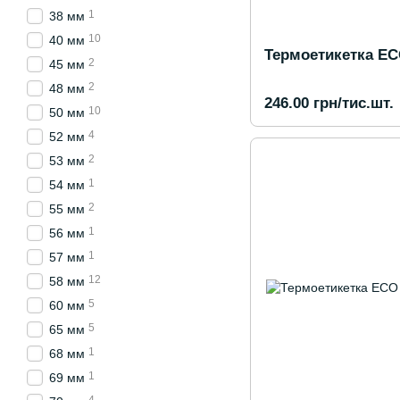
1
38 мм
10
40 мм
Термоетикетка EC
2
45 мм
2
48 мм
246.00 грн/тис.шт.
10
50 мм
4
52 мм
2
53 мм
1
54 мм
2
55 мм
1
56 мм
1
57 мм
12
58 мм
5
60 мм
5
65 мм
1
68 мм
1
69 мм