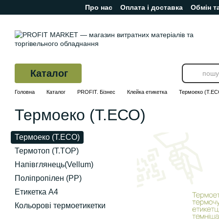
Про нас
Оплата і доставка
Обмін т
Перейти до основного контенту
Відгуки про магазин
Каталог
Головна
Каталог
PROFIT. Бізнес
Клейка етикетка
Термоеко (Т.ЕС
Термоеко (Т.ЕСО)
Термоеко (Т.ЕСО)
Термотоп (T.TOP)
Напівглянець(Vellum)
Поліпропілен (PP)
Етикетка А4
Кольорові термоетикетки