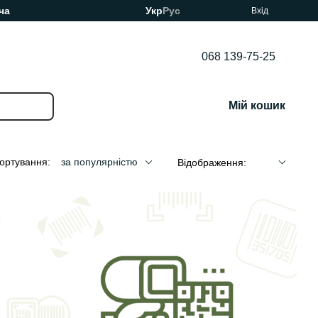
ча
Укр
Рус
Вхід
068 139-75-25
Мій кошик
ортування:
за популярністю
Відображення: