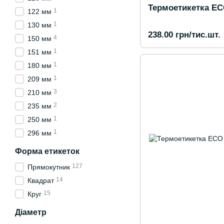
Термоетикетка ECO
1
122 мм
1
130 мм
238.00 грн/тис.шт.
4
150 мм
1
151 мм
1
180 мм
1
209 мм
3
210 мм
2
235 мм
1
250 мм
1
296 мм
Форма етикеток
127
Прямокутник
14
Квадрат
15
Круг
Діаметр