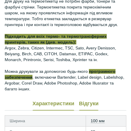
Для друку на термоетикетці не потрібні фарби, тонери та
фарбучі стрічки. Термоетикетка покрита термохімічним
шаром, на якому проявляється інформація під впливом
температури. Тобто етикетка закладається в резервуар
принтера і при контакті із термоголовою відбувається друк.
Підходить для всіх термо- та термотрансферних
принтерів, таких як (див. модель):
Argox, Zebra, Citizen, Intermec, TSC, Sato, Avery Denisson,
Beiyang, Birch, CAB, CITOH, Datamax, ETIPAC, Godex,
Monarch, Printronix, Serisi, Toshiba, Xprinter та ін.
Можна друкувати за допомогою будь-якого
програмного
забезпечення
, включаючи Bartender, Label design, Labelshop,
Argobar, Corel Draw, Adobe Photoshop, Adobe Illusrator та
багато інших.
Характеристики
Відгуки
Ширина
100 мм