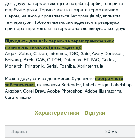
Для друку на термоетикетці не потрібні фарби, тонери та
фарбучі стрічки. Термоетикетка покрита термохімічним
шаром, на якому проявляється інформація під впливом
температури. Тобто етикетка закладається в резервуар
принтера і при контакті із термоголовою відбувається друк.
Підходить для всіх термо- та термотрансферних
принтерів, таких як (див. модель):
Argox, Zebra, Citizen, Intermec, TSC, Sato, Avery Denisson,
Beiyang, Birch, CAB, CITOH, Datamax, ETIPAC, Godex,
Monarch, Printronix, Serisi, Toshiba, Xprinter та ін.
Можна друкувати за допомогою будь-якого
програмного
забезпечення
, включаючи Bartender, Label design, Labelshop,
Argobar, Corel Draw, Adobe Photoshop, Adobe Illusrator та
багато інших.
Характеристики
Відгуки
Ширина
20 мм