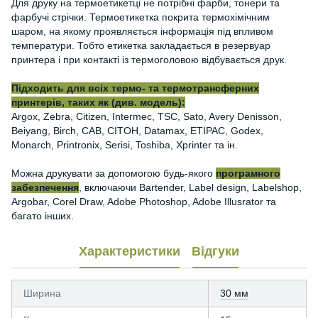
Для друку на термоетикетці не потрібні фарби, тонери та
фарбучі стрічки. Термоетикетка покрита термохімічним
шаром, на якому проявляється інформація під впливом
температури. Тобто етикетка закладається в резервуар
принтера і при контакті із термоголовою відбувається друк.
Підходить для всіх термо- та термотрансферних
принтерів, таких як (див. модель):
Argox, Zebra, Citizen, Intermec, TSC, Sato, Avery Denisson,
Beiyang, Birch, CAB, CITOH, Datamax, ETIPAC, Godex,
Monarch, Printronix, Serisi, Toshiba, Xprinter та ін.
Можна друкувати за допомогою будь-якого
програмного
забезпечення
, включаючи Bartender, Label design, Labelshop,
Argobar, Corel Draw, Adobe Photoshop, Adobe Illusrator та
багато інших.
Характеристики
Відгуки
Ширина
30 мм