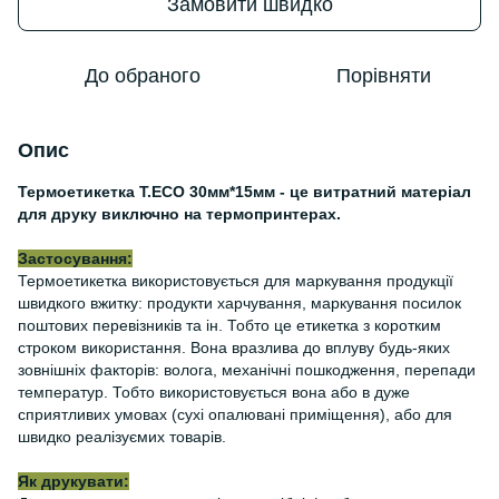
Замовити швидко
До обраного
Порівняти
Опис
Термоетикетка Т.ЕСО 30мм*15мм - це витратний матеріал
для друку виключно на термопринтерах.
Застосування:
Термоетикетка використовується для маркування продукції
швидкого вжитку: продукти харчування, маркування посилок
поштових перевізників та ін. Тобто це етикетка з коротким
строком використання. Вона вразлива до вплуву будь-яких
зовнішніх факторів: волога, механічні пошкодження, перепади
температур. Тобто використовується вона або в дуже
сприятливих умовах (сухі опалювані приміщення), або для
швидко реалізуємих товарів.
Як друкувати: