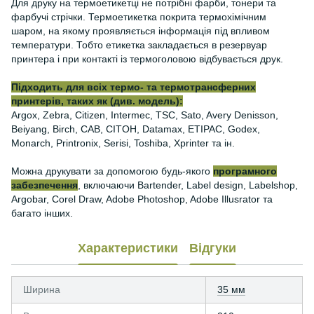
Для друку на термоетикетці не потрібні фарби, тонери та
фарбучі стрічки. Термоетикетка покрита термохімічним
шаром, на якому проявляється інформація під впливом
температури. Тобто етикетка закладається в резервуар
принтера і при контакті із термоголовою відбувається друк.
Підходить для всіх термо- та термотрансферних
принтерів, таких як (див. модель):
Argox, Zebra, Citizen, Intermec, TSC, Sato, Avery Denisson,
Beiyang, Birch, CAB, CITOH, Datamax, ETIPAC, Godex,
Monarch, Printronix, Serisi, Toshiba, Xprinter та ін.
Можна друкувати за допомогою будь-якого
програмного
забезпечення
, включаючи Bartender, Label design, Labelshop,
Argobar, Corel Draw, Adobe Photoshop, Adobe Illusrator та
багато інших.
Характеристики
Відгуки
Ширина
35 мм