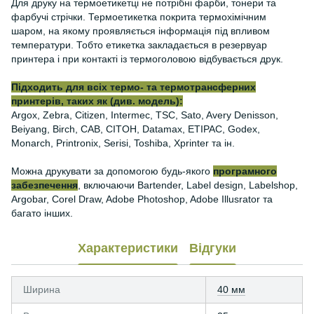
Для друку на термоетикетці не потрібні фарби, тонери та
фарбучі стрічки. Термоетикетка покрита термохімічним
шаром, на якому проявляється інформація під впливом
температури. Тобто етикетка закладається в резервуар
принтера і при контакті із термоголовою відбувається друк.
Підходить для всіх термо- та термотрансферних
принтерів, таких як (див. модель):
Argox, Zebra, Citizen, Intermec, TSC, Sato, Avery Denisson,
Beiyang, Birch, CAB, CITOH, Datamax, ETIPAC, Godex,
Monarch, Printronix, Serisi, Toshiba, Xprinter та ін.
Можна друкувати за допомогою будь-якого
програмного
забезпечення
, включаючи Bartender, Label design, Labelshop,
Argobar, Corel Draw, Adobe Photoshop, Adobe Illusrator та
багато інших.
Характеристики
Відгуки
Ширина
40 мм