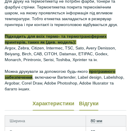
Для друку на термоетикетці не потрібні фарби, тонери та
фарбучі стрічки. Термоетикетка покрита термохімічним
шаром, на якому проявляється інформація під впливом
температури. Тобто етикетка закладається в резервуар
принтера і при контакті із термоголовою відбувається друк.
Підходить для всіх термо- та термотрансферних
принтерів, таких як (див. модель):
Argox, Zebra, Citizen, Intermec, TSC, Sato, Avery Denisson,
Beiyang, Birch, CAB, CITOH, Datamax, ETIPAC, Godex,
Monarch, Printronix, Serisi, Toshiba, Xprinter та ін.
Можна друкувати за допомогою будь-якого
програмного
забезпечення
, включаючи Bartender, Label design, Labelshop,
Argobar, Corel Draw, Adobe Photoshop, Adobe Illusrator та
багато інших.
Характеристики
Відгуки
Ширина
80 мм