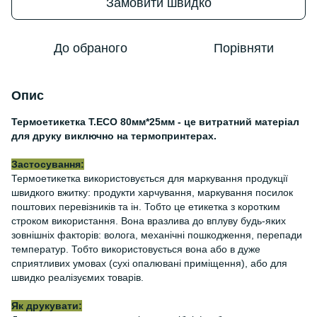
Замовити швидко
До обраного
Порівняти
Опис
Термоетикетка Т.ЕСО 80мм*25мм - це витратний матеріал
для друку виключно на термопринтерах.
Застосування:
Термоетикетка використовується для маркування продукції
швидкого вжитку: продукти харчування, маркування посилок
поштових перевізників та ін. Тобто це етикетка з коротким
строком використання. Вона вразлива до вплуву будь-яких
зовнішніх факторів: волога, механічні пошкодження, перепади
температур. Тобто використовується вона або в дуже
сприятливих умовах (сухі опалювані приміщення), або для
швидко реалізуємих товарів.
Як друкувати: