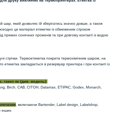
для друку виключно на термопринтерах. Етиктка із
й шар, який дозволяє їй зберігатись значно довше, а також
всеодно це матеріал етикетки із обмеженим строком
від прямих сонячних променів та при довгому контакті із водою
учі стрічки. Термоетикетка покрита термохімічним шаром, на
 етикетка закладається в резервуар принтера і при контакті із
, таких як (див. модель):
iyang, Birch, CAB, CITOH, Datamax, ETIPAC, Godex, Monarch,
зпечення
, включаючи Bartender, Label design, Labelshop,
о інших.