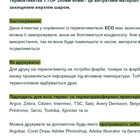
Термоетикетка Т.TOP 100мм*60мм - це витратний матеріал 
захищеним верхнім шаром.
Застосування:
Дана етикетка у порівнянні із термоетикеткою
ЕСО
має захисни
можна її заморожувати, вона не боятиметься конденсату. Але 
використання, так як вона буде тьмянішати із часом, вигорати 
псуватиметься.
Як друкувати:
Для друку на термоетикетці не потрібні фарби, тонери та фарб
якому проявляється інформація під впливом температури. Тобто
термоголовою відбувається друк.
Підходить для всіх термо- та термотрансферних принтерів
Argox, Zebra, Citizen, Intermec, TSC, Sato, Avery Denisson, Be
Printronix, Serisi, Toshiba, Xprinter та ін.
Можна друкувати за допомогою будь-якого
програмного забе
Argobar, Corel Draw, Adobe Photoshop, Adobe Illusrator та багат