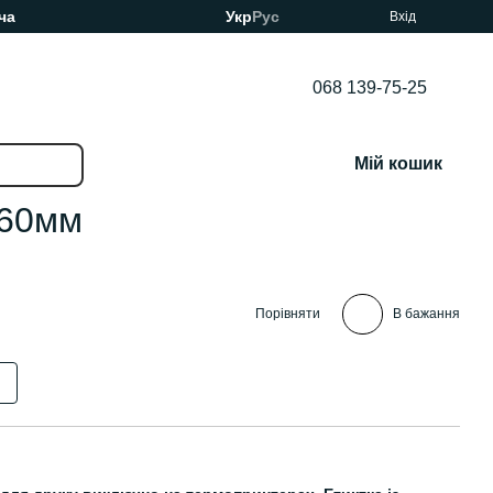
ча
Укр
Рус
Вхід
068 139-75-25
Мій кошик
/60мм
Порівняти
В бажання