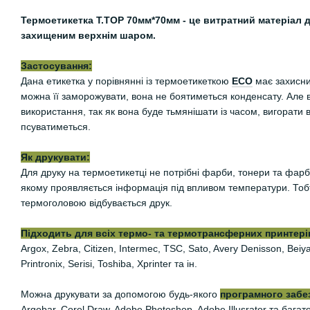
Термоетикетка Т.TOP 70мм*70мм - це витратний матеріал д
захищеним верхнім шаром.
Застосування:
Дана етикетка у порівнянні із термоетикеткою
ЕСО
має захисни
можна її заморожувати, вона не боятиметься конденсату. Але 
використання, так як вона буде тьмянішати із часом, вигорати 
псуватиметься.
Як друкувати:
Для друку на термоетикетці не потрібні фарби, тонери та фарб
якому проявляється інформація під впливом температури. Тобто
термоголовою відбувається друк.
Підходить для всіх термо- та термотрансферних принтерів
Argox, Zebra, Citizen, Intermec, TSC, Sato, Avery Denisson, Be
Printronix, Serisi, Toshiba, Xprinter та ін.
Можна друкувати за допомогою будь-якого
програмного забе
Argobar, Corel Draw, Adobe Photoshop, Adobe Illusrator та багат