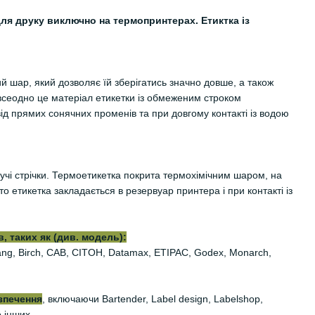
ля друку виключно на термопринтерах. Етиктка із
й шар, який дозволяє їй зберігатись значно довше, а також
всеодно це матеріал етикетки із обмеженим строком
від прямих сонячних променів та при довгому контакті із водою
учі стрічки. Термоетикетка покрита термохімічним шаром, на
 етикетка закладається в резервуар принтера і при контакті із
, таких як (див. модель):
iyang, Birch, CAB, CITOH, Datamax, ETIPAC, Godex, Monarch,
зпечення
, включаючи Bartender, Label design, Labelshop,
о інших.