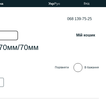
ча
Укр
Рус
Вхід
068 139-75-25
Мій кошик
 70мм/70мм
Порівняти
В бажання