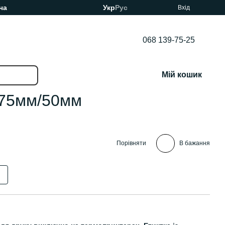
ча
Укр
Рус
Вхід
068 139-75-25
Мій кошик
 75мм/50мм
Порівняти
В бажання