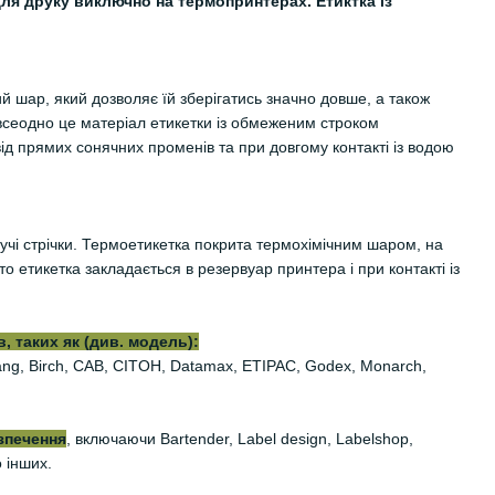
ля друку виключно на термопринтерах. Етиктка із
й шар, який дозволяє їй зберігатись значно довше, а також
всеодно це матеріал етикетки із обмеженим строком
від прямих сонячних променів та при довгому контакті із водою
учі стрічки. Термоетикетка покрита термохімічним шаром, на
 етикетка закладається в резервуар принтера і при контакті із
, таких як (див. модель):
iyang, Birch, CAB, CITOH, Datamax, ETIPAC, Godex, Monarch,
зпечення
, включаючи Bartender, Label design, Labelshop,
о інших.