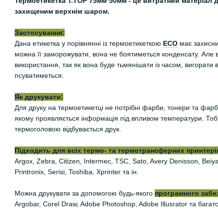
Термоетикетка Т.TOP 75мм*50мм - це витратний матеріал д
захищеним верхнім шаром.
Застосування:
Дана етикетка у порівнянні із термоетикеткою
ЕСО
має захисни
можна її заморожувати, вона не боятиметься конденсату. Але 
використання, так як вона буде тьмянішати із часом, вигорати 
псуватиметься.
Як друкувати:
Для друку на термоетикетці не потрібні фарби, тонери та фарб
якому проявляється інформація під впливом температури. Тобто
термоголовою відбувається друк.
Підходить для всіх термо- та термотрансферних принтерів
Argox, Zebra, Citizen, Intermec, TSC, Sato, Avery Denisson, Be
Printronix, Serisi, Toshiba, Xprinter та ін.
Можна друкувати за допомогою будь-якого
програмного забе
Argobar, Corel Draw, Adobe Photoshop, Adobe Illusrator та багат