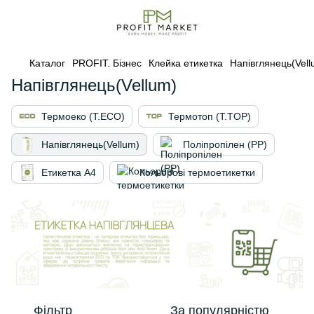
Каталог
PROFIT. Бізнес
Клейка етикетка
Напівглянець(Vell
Напівглянець(Vellum)
Термоеко (Т.ЕСО)
Термотоп (T.TOP)
Напівглянець(Vellum)
Поліпропілен (PP)
Етикетка А4
Кольорові термоетикетки
Фільтр
За популярністю