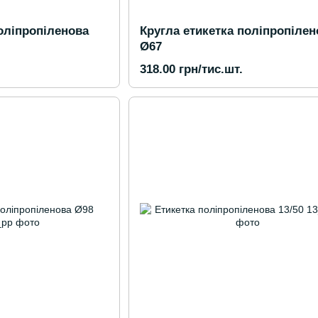
оліпропіленова
Кругла етикетка поліпропілен
Ø67
318.00 грн/тис.шт.