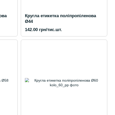
ова
Кругла етикетка поліпропіленова
Ø44
142.00 грн/тис.шт.