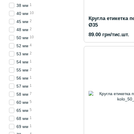
1
38 мм
10
40 мм
Кругла етикетка п
2
45 мм
Ø35
2
48 мм
89.00 грн/тис.шт.
10
50 мм
4
52 мм
2
53 мм
1
54 мм
2
55 мм
1
56 мм
1
57 мм
7
58 мм
5
60 мм
5
65 мм
1
68 мм
1
69 мм