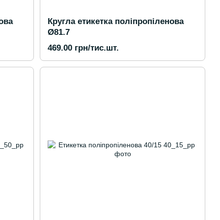
ова
Кругла етикетка поліпропіленова
Ø81.7
469.00 грн/тис.шт.