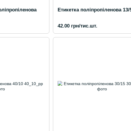
оліпропіленова
Етикетка поліпропіленова 13/
42.00 грн/тис.шт.