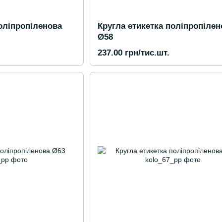
оліпропіленова
Кругла етикетка поліпропілен
Ø58
237.00 грн/тис.шт.