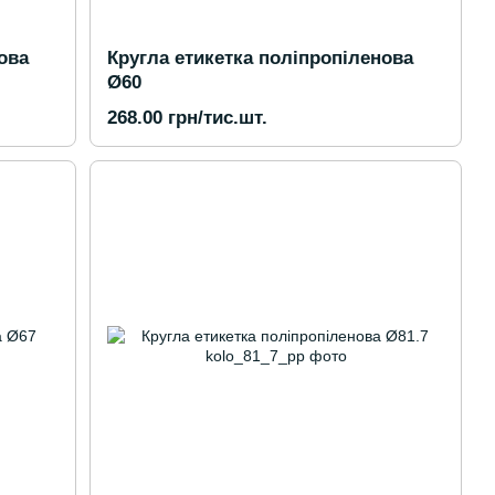
ова
Кругла етикетка поліпропіленова
Ø60
268.00 грн/тис.шт.