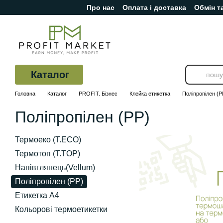
Про нас
Оплата і доставка
Обмін т
Перейти до основного контенту
Відгуки про магазин
Каталог
Головна
Каталог
PROFIT. Бізнес
Клейка етикетка
Поліпропілен (P
Поліпропілен (PP)
Термоеко (Т.ЕСО)
Термотоп (T.TOP)
Напівглянець(Vellum)
Поліпропілен (PP)
Етикетка А4
Кольорові термоетикетки