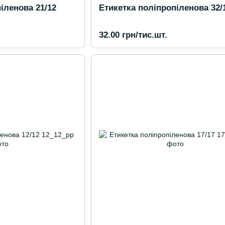
іленова 21/12
Етикетка поліпропіленова 32/
32.00 грн/тис.шт.