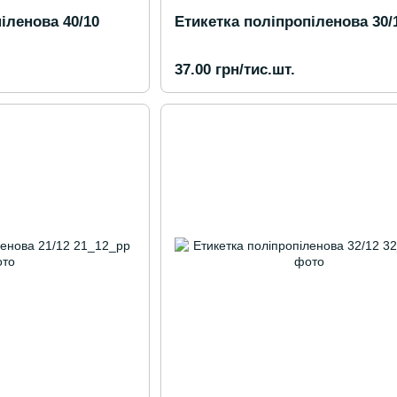
іленова 40/10
Етикетка поліпропіленова 30/
37.00 грн/тис.шт.