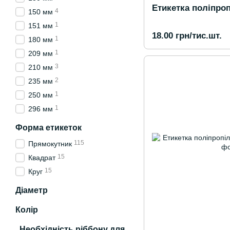
Етикетка поліпроп
4
150 мм
1
151 мм
18.00 грн/тис.шт.
1
180 мм
1
209 мм
3
210 мм
2
235 мм
1
250 мм
1
296 мм
Форма етикеток
115
Прямокутник
15
Квадрат
15
Круг
Діаметр
Колір
Необхідність ріббону для