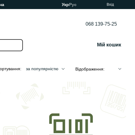
ча
Укр
Рус
Вхід
068 139-75-25
Мій кошик
ортування:
за популярністю
Відображення: