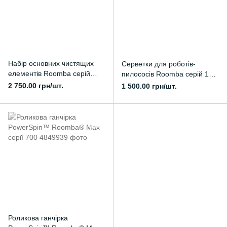
Набір основних чистящих
Серветки для роботів-
елементів Roomba серій
пилососів Roomba серій 105,
105, Essentials Combo & Vac
Essentials Combo & Vac
2 750.00 грн/шт.
1 500.00 грн/шт.
Robot
Robot
Роликова ганчірка