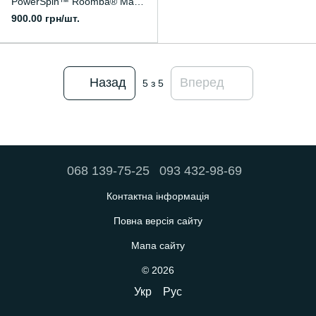
PowerSpin™ Roomba® Max
серії 700
900.00 грн/шт.
Назад
Вперед
5
з 5
068 139-75-25
093 432-98-69
Контактна інформація
Повна версія сайту
Мапа сайту
© 2026
Укр
Рус