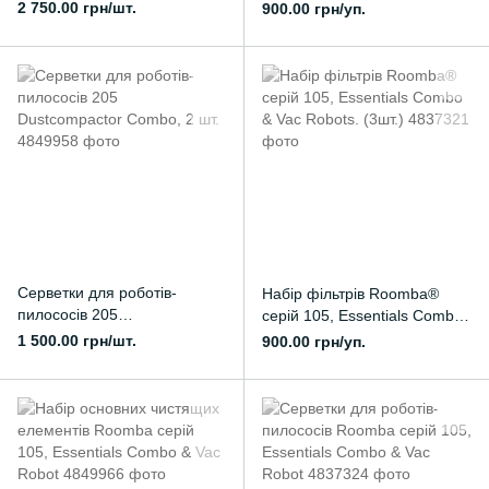
Dustcompactor 205 Combo &
2 750.00 грн/шт.
900.00 грн/уп.
Vac Robot
Серветки для роботів-
Набір фільтрів Roomba®
пилососів 205
серій 105, Essentials Combo
Dustcompactor Combo, 2 шт.
& Vac Robots. (3шт.)
1 500.00 грн/шт.
900.00 грн/уп.