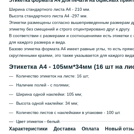
Этикетка формата А4 для печати на офисных принт
Ширина стандартного листа А4 - 210 мм.
Высота стандартного листа А4 -297 мм.
Этикетки размещены согласно вышеприведенным размерам друг
этикетку без смещений и строго отцентрировано друг к другу.
В соответствии с размерами и соотношениями есть этикетки с 
для каждого размера и вида.
Базово этикетка формата А4 имеет равные углы, то есть прям
скругленными краями, это также указывается для каждого вид
Этикетка А4 - 105мм*34мм (16 шт на лис
Количество этикеток на листе: 16 шт;
Наличие полей - с полями;
Ширина одной наклейки: 105 мм;
Высота одной наклейки: 34 мм;
Количество листов с наклейками в упаковке - 100 шт.
Цвет этикеток - белый.
Характеристики
Доставка
Оплата
Новый отзы