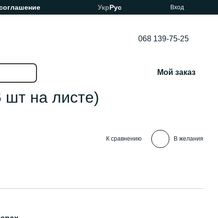
 соглашение
Укр
Рус
Вход
068 139-75-25
Мой заказ
 шт на листе)
К сравнению
В желания