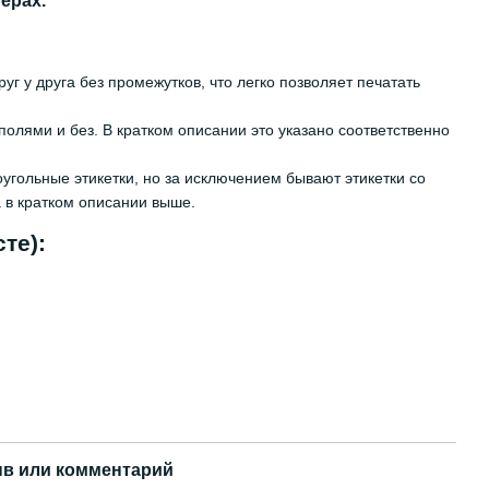
ерах.
 у друга без промежутков, что легко позволяет печатать
полями и без. В кратком описании это указано соответственно
оугольные этикетки, но за исключением бывают этикетки со
а в кратком описании выше.
те):
в или комментарий