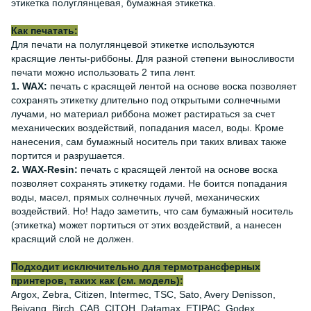
этикетка полуглянцевая, бумажная этикетка.
Как печатать:
Для печати на полуглянцевой этикетке используются
красящие ленты-риббоны. Для разной степени выносливости
печати можно использовать 2 типа лент.
1. WAX:
печать с красящей лентой на основе воска позволяет
сохранять этикетку длительно под открытыми солнечными
лучами, но материал риббона может растираться за счет
механических воздействий, попадания масел, воды. Кроме
нанесения, сам бумажный носитель при таких вливах также
портится и разрушается.
2. WAX-Resin:
печать с красящей лентой на основе воска
позволяет сохранять этикетку годами. Не боится попадания
воды, масел, прямых солнечных лучей, механических
воздействий. Но! Надо заметить, что сам бумажный носитель
(этикетка) может портиться от этих воздействий, а нанесен
красящий слой не должен.
Подходит исключительно для термотрансферных
принтеров, таких как (см. модель):
Argox, Zebra, Citizen, Intermec, TSC, Sato, Avery Denisson,
Beiyang, Birch, CAB, CITOH, Datamax, ETIPAC, Godex,