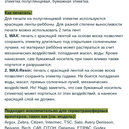
этикетка полуглянцевая, бумажная этикетка.
Как печатать:
Для печати на полуглянцевой этикетке используются
красящие ленты-риббоны. Для разной степени выносливости
печати можно использовать 2 типа лент.
1. WAX:
печать с красящей лентой на основе воска позволяет
сохранять этикетку длительно под открытыми солнечными
лучами, но материал риббона может растираться за счет
механических воздействий, попадания масел, воды. Кроме
нанесения, сам бумажный носитель при таких вливах также
портится и разрушается.
2. WAX-Resin:
печать с красящей лентой на основе воска
позволяет сохранять этикетку годами. Не боится попадания
воды, масел, прямых солнечных лучей, механических
воздействий. Но! Надо заметить, что сам бумажный носитель
(этикетка) может портиться от этих воздействий, а нанесен
красящий слой не должен.
Подходит исключительно для термотрансферных
принтеров, таких как (см. модель):
Argox, Zebra, Citizen, Intermec, TSC, Sato, Avery Denisson,
Beiyang, Birch, CAB, CITOH, Datamax, ETIPAC, Godex,