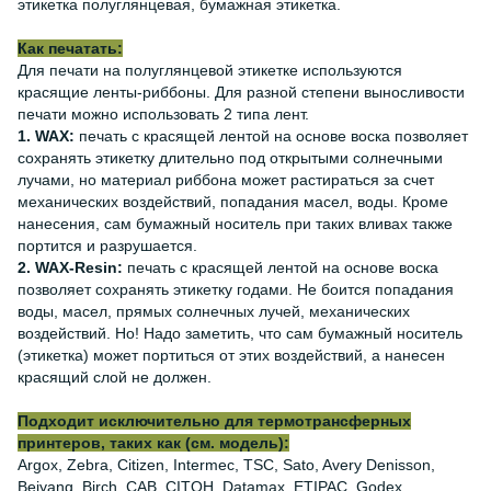
этикетка полуглянцевая, бумажная этикетка.
Как печатать:
Для печати на полуглянцевой этикетке используются
красящие ленты-риббоны. Для разной степени выносливости
печати можно использовать 2 типа лент.
1. WAX:
печать с красящей лентой на основе воска позволяет
сохранять этикетку длительно под открытыми солнечными
лучами, но материал риббона может растираться за счет
механических воздействий, попадания масел, воды. Кроме
нанесения, сам бумажный носитель при таких вливах также
портится и разрушается.
2. WAX-Resin:
печать с красящей лентой на основе воска
позволяет сохранять этикетку годами. Не боится попадания
воды, масел, прямых солнечных лучей, механических
воздействий. Но! Надо заметить, что сам бумажный носитель
(этикетка) может портиться от этих воздействий, а нанесен
красящий слой не должен.
Подходит исключительно для термотрансферных
принтеров, таких как (см. модель):
Argox, Zebra, Citizen, Intermec, TSC, Sato, Avery Denisson,
Beiyang, Birch, CAB, CITOH, Datamax, ETIPAC, Godex,