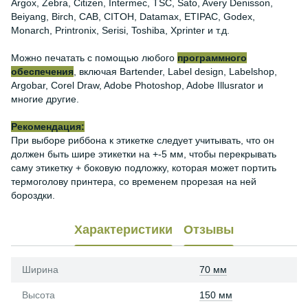
Argox, Zebra, Citizen, Intermec, TSC, Sato, Avery Denisson,
Beiyang, Birch, CAB, CITOH, Datamax, ETIPAC, Godex,
Monarch, Printronix, Serisi, Toshiba, Xprinter и т.д.
Можно печатать с помощью любого
программного
обеспечения
, включая Bartender, Label design, Labelshop,
Argobar, Corel Draw, Adobe Photoshop, Adobe Illusrator и
многие другие.
Рекомендация:
При выборе риббона к этикетке следует учитывать, что он
должен быть шире этикетки на +-5 мм, чтобы перекрывать
саму этикетку + боковую подложку, которая может портить
термоголову принтера, со временем прорезая на ней
бороздки.
Характеристики
Отзывы
Ширина
70 мм
Высота
150 мм