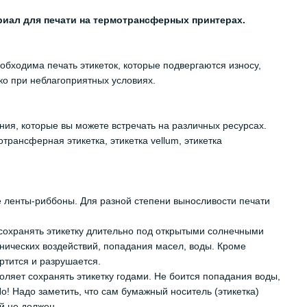
риал для печати на термотрансферных принтерах.
бходима печать этикеток, которые подвергаются износу,
ко при неблагоприятных условиях.
ия, которые вы можете встречать на различных ресурсах.
трансферная этикетка, этикетка vellum, этикетка
е ленты-риббоны. Для разной степени выносливости печати
 сохранять этикетку длительно под открытыми солнечными
нических воздействий, попадания масел, воды. Кроме
ртится и разрушается.
оляет сохранять этикетку годами. Не боится попадания воды,
о! Надо заметить, что сам бумажный носитель (этикетка)
й не должен.