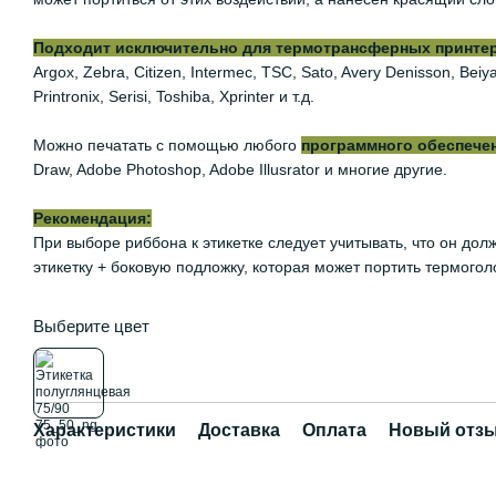
Подходит исключительно для термотрансферных принтеров
Argox, Zebra, Citizen, Intermec, TSC, Sato, Avery Denisson, Be
Printronix, Serisi, Toshiba, Xprinter и т.д.
Можно печатать с помощью любого
программного обеспече
Draw, Adobe Photoshop, Adobe Illusrator и многие другие.
Рекомендация:
При выборе риббона к этикетке следует учитывать, что он дол
этикетку + боковую подложку, которая может портить термогол
Выберите цвет
Характеристики
Доставка
Оплата
Новый отзы