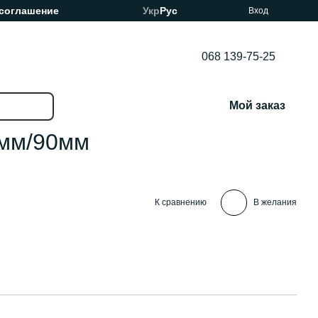
 соглашение
Укр
Рус
Вход
068 139-75-25
Мой заказ
5мм/90мм
К сравнению
В желания