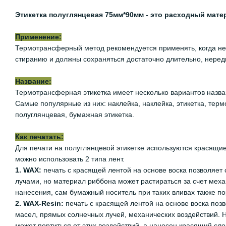
Этикетка полуглянцевая 75мм*90мм - это расходный мате
Применение:
Термотрансферный метод рекомендуется применять, когда нео
стиранию и должны сохраняться достаточно длительно, неред
Название:
Термотрансферная этикетка имеет несколько вариантов назван
Самые популярные из них: наклейка, наклейка, этикетка, термо
полуглянцевая, бумажная этикетка.
Как печатать:
Для печати на полуглянцевой этикетке используются красящи
можно использовать 2 типа лент.
1. WAX:
печать с красящей лентой на основе воска позволяет
лучами, но материал риббона может растираться за счет меха
нанесения, сам бумажный носитель при таких вливах также по
2. WAX-Resin:
печать с красящей лентой на основе воска позв
масел, прямых солнечных лучей, механических воздействий. Н
может портиться от этих воздействий, а нанесен красящий сло