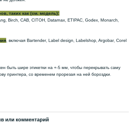
, таких как (см. модель):
iyang, Birch, CAB, CITOH, Datamax, ETIPAC, Godex, Monarch,
ния
, включая Bartender, Label design, Labelshop, Argobar, Corel
жен быть шире этикетки на +-5 мм, чтобы перекрывать саму
ову принтера, со временем прорезая на ней бороздки.
в или комментарий