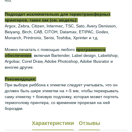
что.
Подходит исключительно для термотрансферных
принтеров, таких как (см. модель):
Argox, Zebra, Citizen, Intermec, TSC, Sato, Avery Denisson,
Beiyang, Birch, CAB, CITOH, Datamax, ETIPAC, Godex,
Monarch, Printronix, Serisi, Toshiba, Xprinter и т.д.
Можно печатать с помощью любого
программного
обеспечения
, включая Bartender, Label design, Labelshop,
Argobar, Corel Draw, Adobe Photoshop, Adobe Illusrator и
многие другие.
Рекомендация:
При выборе риббона к этикетке следует учитывать, что он
должен быть шире этикетки на +-5 мм, чтобы перекрывать
саму этикетку + боковую подложку, которая может портить
термоголову принтера, со временем прорезая на ней
бороздки.
Характеристики
Отзывы