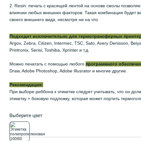
2. Resin: печать с красящей лентой на основе смолы позволяе
влиянии любых внешних факторов. Такая комбинация будет ва
своего внешнего вида, несмотря ни на что.
Подходит исключительно для термотрансферных принтеров
Argox, Zebra, Citizen, Intermec, TSC, Sato, Avery Denisson, Be
Printronix, Serisi, Toshiba, Xprinter и т.д.
Можно печатать с помощью любого
программного обеспече
Draw, Adobe Photoshop, Adobe Illusrator и многие другие.
Рекомендация:
При выборе риббона к этикетке следует учитывать, что он дол
этикетку + боковую подложку, которая может портить термогол
Выберите цвет