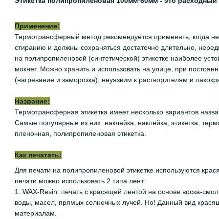
Этикетка полипропиленовая 100мм*60мм - это расходный
Применение:
Термотрансферный метод рекомендуется применять, когда нео
стиранию и должны сохраняться достаточно длительно, неред
на полипропиленовой (синтетической) этикетке наиболее устой
мокнет. Можно хранить и использовать на улице, при постоян
(нагревание и заморозка), неуязвим к растворителям и лакок
Название:
Термотрансферная этикетка имеет несколько вариантов назван
Самые популярные из них: наклейка, наклейка, этикетка, терм
пленочная, полипропиленовая этикетка.
Как печатать:
Для печати на полипропиленовой этикетке используются крас
печати можно использовать 2 типа лент:
1. WAX-Resin: печать с красящей лентой на основе воска-смо
воды, масел, прямых солнечных лучей. Но! Данный вид крася
материалам.