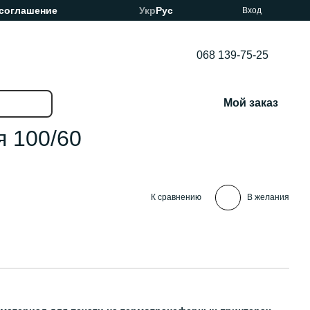
 соглашение
Укр
Рус
Вход
068 139-75-25
Мой заказ
я 100/60
К сравнению
В желания