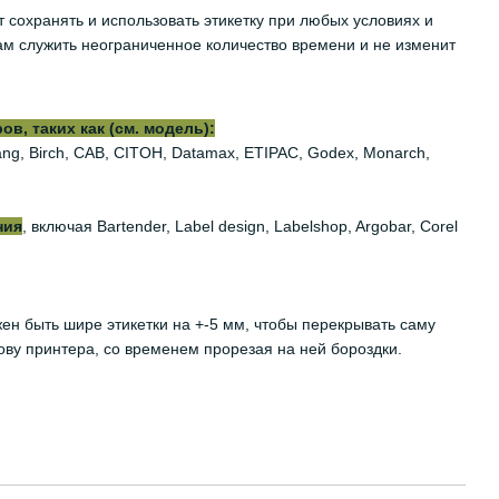
т сохранять и использовать этикетку при любых условиях и
м служить неограниченное количество времени и не изменит
, таких как (см. модель):
iyang, Birch, CAB, CITOH, Datamax, ETIPAC, Godex, Monarch,
ния
, включая Bartender, Label design, Labelshop, Argobar, Corel
жен быть шире этикетки на +-5 мм, чтобы перекрывать саму
ову принтера, со временем прорезая на ней бороздки.