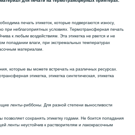
 материал для печати на термотрансферных принтерах.
бходима печать этикеток, которые подвергаются износу,
ко при неблагоприятных условиях. Термотрансферная печать
чива к любым воздействиям. Эта этикетка не рвется и не
ном попадании влаги, при экстремальных температурах
расочным материалам.
ия, которые вы можете встречать на различных ресурсах.
отрансферная этикетка, этикетка синтетическая, этикетка
ящие ленты-риббоны. Для разной степени выносливости
лы позволяет сохранять этикетку годами. Не боится попадания
щей ленты неустойчив к растворителям и лакокрасочным