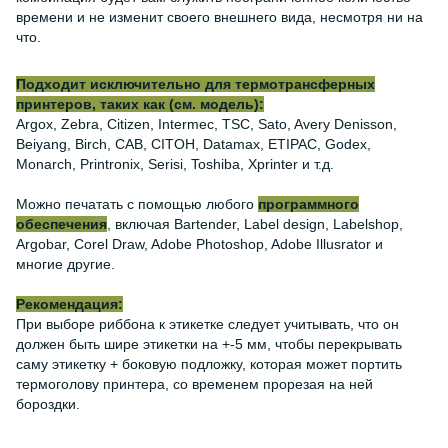
времени и не изменит своего внешнего вида, несмотря ни на
что.
Подходит исключительно для термотрансферных
принтеров, таких как (см. модель):
Argox, Zebra, Citizen, Intermec, TSC, Sato, Avery Denisson,
Beiyang, Birch, CAB, CITOH, Datamax, ETIPAC, Godex,
Monarch, Printronix, Serisi, Toshiba, Xprinter и т.д.
Можно печатать с помощью любого
программного
обеспечения
, включая Bartender, Label design, Labelshop,
Argobar, Corel Draw, Adobe Photoshop, Adobe Illusrator и
многие другие.
Рекомендация:
При выборе риббона к этикетке следует учитывать, что он
должен быть шире этикетки на +-5 мм, чтобы перекрывать
саму этикетку + боковую подложку, которая может портить
термоголову принтера, со временем прорезая на ней
бороздки.