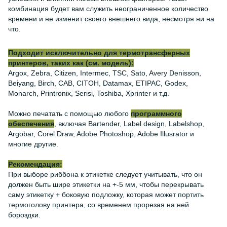
комбинация будет вам служить неограниченное количество
времени и не изменит своего внешнего вида, несмотря ни на
что.
Подходит исключительно для термотрансферных
принтеров, таких как (см. модель):
Argox, Zebra, Citizen, Intermec, TSC, Sato, Avery Denisson,
Beiyang, Birch, CAB, CITOH, Datamax, ETIPAC, Godex,
Monarch, Printronix, Serisi, Toshiba, Xprinter и т.д.
Можно печатать с помощью любого
программного
обеспечения
, включая Bartender, Label design, Labelshop,
Argobar, Corel Draw, Adobe Photoshop, Adobe Illusrator и
многие другие.
Рекомендация:
При выборе риббона к этикетке следует учитывать, что он
должен быть шире этикетки на +-5 мм, чтобы перекрывать
саму этикетку + боковую подложку, которая может портить
термоголову принтера, со временем прорезая на ней
бороздки.