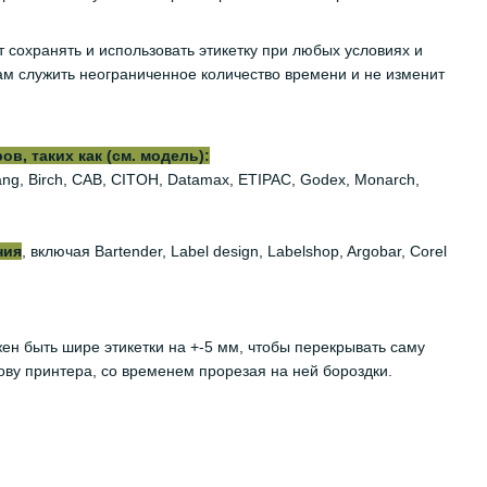
т сохранять и использовать этикетку при любых условиях и
м служить неограниченное количество времени и не изменит
, таких как (см. модель):
iyang, Birch, CAB, CITOH, Datamax, ETIPAC, Godex, Monarch,
ния
, включая Bartender, Label design, Labelshop, Argobar, Corel
жен быть шире этикетки на +-5 мм, чтобы перекрывать саму
ову принтера, со временем прорезая на ней бороздки.