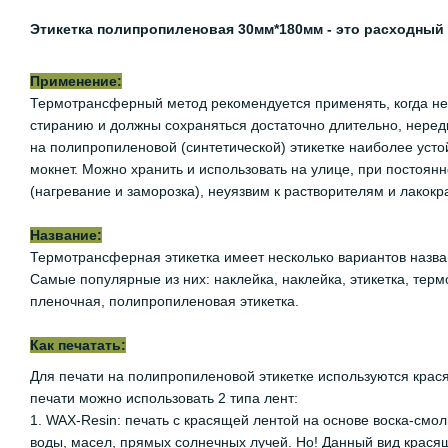
Этикетка полипропиленовая 30мм*180мм - это расходный
Применение:
Термотрансферный метод рекомендуется применять, когда нео
стиранию и должны сохраняться достаточно длительно, неред
на полипропиленовой (синтетической) этикетке наиболее устой
мокнет. Можно хранить и использовать на улице, при постоян
(нагревание и заморозка), неуязвим к растворителям и лакок
Название:
Термотрансферная этикетка имеет несколько вариантов назван
Самые популярные из них: наклейка, наклейка, этикетка, терм
пленочная, полипропиленовая этикетка.
Как печатать:
Для печати на полипропиленовой этикетке используются крас
печати можно использовать 2 типа лент:
1. WAX-Resin: печать с красящей лентой на основе воска-смо
воды, масел, прямых солнечных лучей. Но! Данный вид крася