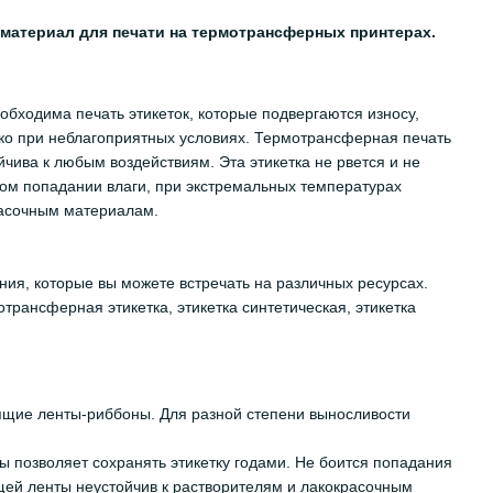
 материал для печати на термотрансферных принтерах.
бходима печать этикеток, которые подвергаются износу,
ко при неблагоприятных условиях. Термотрансферная печать
чива к любым воздействиям. Эта этикетка не рвется и не
ном попадании влаги, при экстремальных температурах
расочным материалам.
ия, которые вы можете встречать на различных ресурсах.
отрансферная этикетка, этикетка синтетическая, этикетка
ящие ленты-риббоны. Для разной степени выносливости
лы позволяет сохранять этикетку годами. Не боится попадания
щей ленты неустойчив к растворителям и лакокрасочным