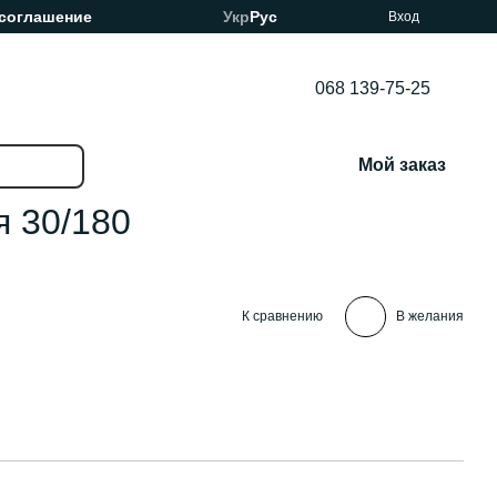
 соглашение
Укр
Рус
Вход
068 139-75-25
Мой заказ
я 30/180
К сравнению
В желания