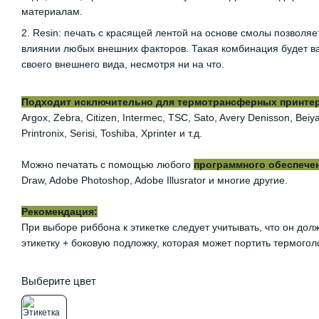
материалам.
2. Resin: печать с красящей лентой на основе смолы позволяе
влиянии любых внешних факторов. Такая комбинация будет ва
своего внешнего вида, несмотря ни на что.
Подходит исключительно для термотрансферных принтеров
Argox, Zebra, Citizen, Intermec, TSC, Sato, Avery Denisson, Be
Printronix, Serisi, Toshiba, Xprinter и т.д.
Можно печатать с помощью любого
программного обеспече
Draw, Adobe Photoshop, Adobe Illusrator и многие другие.
Рекомендация:
При выборе риббона к этикетке следует учитывать, что он дол
этикетку + боковую подложку, которая может портить термогол
Выберите цвет