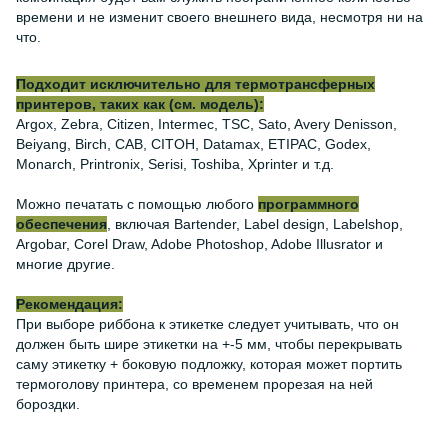
времени и не изменит своего внешнего вида, несмотря ни на
что.
Подходит исключительно для термотрансферных
принтеров, таких как (см. модель):
Argox, Zebra, Citizen, Intermec, TSC, Sato, Avery Denisson,
Beiyang, Birch, CAB, CITOH, Datamax, ETIPAC, Godex,
Monarch, Printronix, Serisi, Toshiba, Xprinter и т.д.
Можно печатать с помощью любого
программного
обеспечения
, включая Bartender, Label design, Labelshop,
Argobar, Corel Draw, Adobe Photoshop, Adobe Illusrator и
многие другие.
Рекомендация:
При выборе риббона к этикетке следует учитывать, что он
должен быть шире этикетки на +-5 мм, чтобы перекрывать
саму этикетку + боковую подложку, которая может портить
термоголову принтера, со временем прорезая на ней
бороздки.