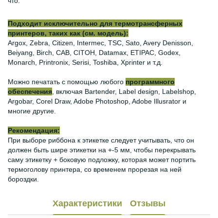
что.
Подходит исключительно для термотрансферных
принтеров, таких как (см. модель):
Argox, Zebra, Citizen, Intermec, TSC, Sato, Avery Denisson,
Beiyang, Birch, CAB, CITOH, Datamax, ETIPAC, Godex,
Monarch, Printronix, Serisi, Toshiba, Xprinter и т.д.
Можно печатать с помощью любого
программного
обеспечения
, включая Bartender, Label design, Labelshop,
Argobar, Corel Draw, Adobe Photoshop, Adobe Illusrator и
многие другие.
Рекомендация:
При выборе риббона к этикетке следует учитывать, что он
должен быть шире этикетки на +-5 мм, чтобы перекрывать
саму этикетку + боковую подложку, которая может портить
термоголову принтера, со временем прорезая на ней
бороздки.
Характеристики
Отзывы