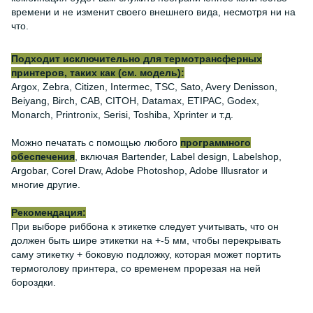
времени и не изменит своего внешнего вида, несмотря ни на
что.
Подходит исключительно для термотрансферных
принтеров, таких как (см. модель):
Argox, Zebra, Citizen, Intermec, TSC, Sato, Avery Denisson,
Beiyang, Birch, CAB, CITOH, Datamax, ETIPAC, Godex,
Monarch, Printronix, Serisi, Toshiba, Xprinter и т.д.
Можно печатать с помощью любого
программного
обеспечения
, включая Bartender, Label design, Labelshop,
Argobar, Corel Draw, Adobe Photoshop, Adobe Illusrator и
многие другие.
Рекомендация:
При выборе риббона к этикетке следует учитывать, что он
должен быть шире этикетки на +-5 мм, чтобы перекрывать
саму этикетку + боковую подложку, которая может портить
термоголову принтера, со временем прорезая на ней
бороздки.