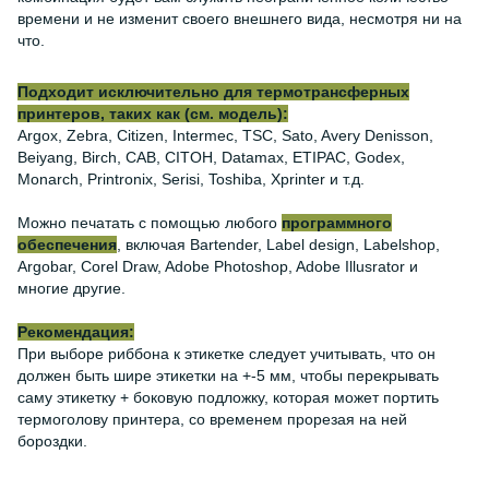
времени и не изменит своего внешнего вида, несмотря ни на
что.
Подходит исключительно для термотрансферных
принтеров, таких как (см. модель):
Argox, Zebra, Citizen, Intermec, TSC, Sato, Avery Denisson,
Beiyang, Birch, CAB, CITOH, Datamax, ETIPAC, Godex,
Monarch, Printronix, Serisi, Toshiba, Xprinter и т.д.
Можно печатать с помощью любого
программного
обеспечения
, включая Bartender, Label design, Labelshop,
Argobar, Corel Draw, Adobe Photoshop, Adobe Illusrator и
многие другие.
Рекомендация:
При выборе риббона к этикетке следует учитывать, что он
должен быть шире этикетки на +-5 мм, чтобы перекрывать
саму этикетку + боковую подложку, которая может портить
термоголову принтера, со временем прорезая на ней
бороздки.