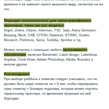
времени и не изменит своего внешнего вида, несмотря ни на
что.
Подходит исключительно для термотрансферных
принтеров, таких как (см. модель):
Argox, Zebra, Citizen, Intermec, TSC, Sato, Avery Denisson,
Beiyang, Birch, CAB, CITOH, Datamax, ETIPAC, Godex,
Monarch, Printronix, Serisi, Toshiba, Xprinter и т.д.
Можно печатать с помощью любого
программного
обеспечения
, включая Bartender, Label design, Labelshop,
Argobar, Corel Draw, Adobe Photoshop, Adobe Illusrator и
многие другие.
Рекомендация:
При выборе риббона к этикетке следует учитывать, что он
должен быть шире этикетки на +-5 мм, чтобы перекрывать
саму этикетку + боковую подложку, которая может портить
термоголову принтера, со временем прорезая на ней
бороздки.