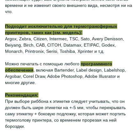
времени и не изменит своего внешнего вида, несмотря ни на
что.
Подходит исключительно для термотрансферных
принтеров, таких как (см. модель):
Argox, Zebra, Citizen, Intermec, TSC, Sato, Avery Denisson,
Beiyang, Birch, CAB, CITOH, Datamax, ETIPAC, Godex,
Monarch, Printronix, Serisi, Toshiba, Xprinter и т.д.
Можно печатать с помощью любого
программного
обеспечения
, включая Bartender, Label design, Labelshop,
Argobar, Corel Draw, Adobe Photoshop, Adobe Illusrator и
многие другие.
Рекомендация:
При выборе риббона к этикетке следует учитывать, что он
должен быть шире этикетки на +-5 мм, чтобы перекрывать
саму этикетку + боковую подложку, которая может портить
термоголову принтера, со временем прорезая на ней
бороздки.