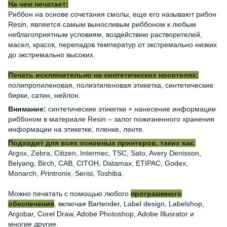
На чем печатает:
Риббон ​​на основе сочетания смолы, еще его называют рибон
Resin, является самым выносливым риббоном к любым
неблагоприятным условиям, воздействию растворителей,
масел, красок, перепадов температур от экстремально низких
до экстремально высоких.
Печать исключительно на синтетических носителях:
полипропиленовая, полиэтиленовая этикетка, синтетические
бирки, сатин, нейлон.
Внимание:
синтетические этикетки + нанесение информации
риббоном в материале Resin – залог пожизненного хранения
информации на этикетке, пленке, ленте.
Подходит для всех основных принтеров, таких как:
Argox, Zebra, Citizen, Intermec, TSC, Sato, Avery Denisson,
Beiyang, Birch, CAB, CITOH, Datamax, ETIPAC, Godex,
Monarch, Printronix, Serisi, Toshiba.
Можно печатать с помощью любого
программного
обеспечения
, включая Bartender, Label design, Labelshop,
Argobar, Corel Draw, Adobe Photoshop, Adobe Illusrator и
многие другие.