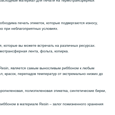
 расходный материал для печати на термотрансферных
бходима печать этикеток, которые подвергаются износу,
ко при неблагоприятных условиях.
, которые вы можете встречать на различных ресурсах.
рмотрансферная лента, фольга, копирка.
н Resin, является самым выносливым риббоном к любым
, красок, перепадов температур от экстремально низких до
ропиленовая, полиэтиленовая этикетка, синтетические бирки,
риббоном в материале Resin – залог пожизненного хранения