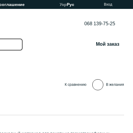
 соглашение
Укр
Рус
Вход
068 139-75-25
Мой заказ
К сравнению
В желания