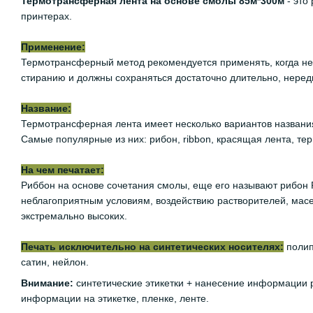
Термотрансферная лента на основе смолы 85м*300м
- это
принтерах.
Применение:
Термотрансферный метод рекомендуется применять, когда нео
стиранию и должны сохраняться достаточно длительно, неред
Название:
Термотрансферная лента имеет несколько вариантов названия
Самые популярные из них: рибон, ribbon, красящая лента, те
На чем печатает:
Риббон ​​на основе сочетания смолы, еще его называют рибо
неблагоприятным условиям, воздействию растворителей, масел
экстремально высоких.
Печать исключительно на синтетических носителях:
полип
сатин, нейлон.
Внимание:
синтетические этикетки + нанесение информации 
информации на этикетке, пленке, ленте.