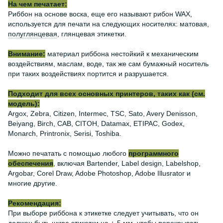
На чем печатает:
Риббон ​​на основе воска, еще его называют рибон WAX,
используется для печати на следующих носителях: матовая,
полуглянцевая
, глянцевая этикетки.
Внимание:
материал риббона нестойкий к механическим
воздействиям, маслам, воде, так же сам бумажный носитель
при таких воздействиях портится и разрушается.
Подходит для всех основных принтеров, таких как (см.
модель):
Argox, Zebra, Citizen, Intermec, TSC, Sato, Avery Denisson,
Beiyang, Birch, CAB, CITOH, Datamax, ETIPAC, Godex,
Monarch, Printronix, Serisi, Toshiba.
Можно печатать с помощью любого
программного
обеспечения
, включая Bartender, Label design, Labelshop,
Argobar, Corel Draw, Adobe Photoshop, Adobe Illusrator и
многие другие.
Рекомендация:
При выборе риббона к этикетке следует учитывать, что он