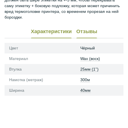
должен быть шире этикетки на +-5 мм, чтобы перекрывать
саму этикетку + боковую подложку, которая может причинить
вред термоголовке принтера, со временем прорезая на ней
бороздки.
Характеристики
Отзывы
Цвет
Чёрный
Материал
Wax (воск)
Втулка
25мм (1'')
Намотка (метраж)
300м
Ширина
40мм