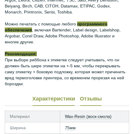
Argox, Zebra, Citizen, Intermec, TSC, Sato, Avery Denisson,
Beiyang, Birch, CAB, CITOH, Datamax, ETIPAC, Godex,
Monarch, Printronix, Serisi, Toshiba.
Можно печатать с помощью любого
программного
обеспечения
, включая Bartender, Label design, Labelshop,
Argobar, Corel Draw, Adobe Photoshop, Adobe Illusrator и
многие другие.
Рекомендация:
При выборе риббона к этикетке следует учитывать, что он
должен быть шире этикетки на +-5 мм, чтобы перекрывать
саму этикетку + боковую подложку, которая может причинить
вред термоголовке принтера, со временем прорезая на ней
бороздки.
Характеристики
Отзывы
Материал
Wax-Resin (воск-смола)
Ширина
75мм