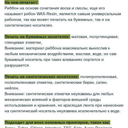
На чем печатает:
Риббон ​​на основе сочетания воска и смолы, еще его
называют рибон WAX-Resin, является самым универсальным
рибоном, так как может печатать на бумажных, так и на
синтетических носителях.
Печать на бумажных носителях:
матовая, полуглянцевая,
глянцевая этикетки,
Внимание: материал риббона максимально вынослив к
любым механическим воздействиям, маслам, воде, но сам
бумажный носитель при таких вливаниях портится и
разрушается.
Печать на синтетических носителях:
полипропиленовая,
полиэтиленовая этикетка, синтетические бирки, сатин,
нейлон.
Внимание: синтетические этикетки неуязвимы для любых
механических влияний и факторов внешней среды
использования и хранения, но красящая лента при нанесении
на синтетический носитель неуязвима исключительно к воде.
Подходит для всех основных принтеров, таких как: