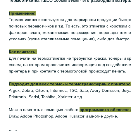
Термоэтикетка Т.ECO 100мм*99мм - это расходный матери
Применение:
Термоэтикетка используется для маркировки продукции быстр
почтовых перевозчиков и т.д. То есть, это этикетка с коротк
факторов: влага, механические повреждения, перепады темпер
условиях (сухие отапливаемые помещения), либо для быстро
Как печатать:
Для печати на термоэтикетке не требуются краски, тонеры и
слоем, на котором проявляется информация под воздействием
принтера и при контакте с термоголовой происходит печать.
Подходит для всех термо- и термотрансферных принтеров,
Argox, Zebra, Citizen, Intermec, TSC, Sato, Avery Denisson, Be
Printronix, Serisi, Toshiba, Xprinter и т.д.
Можно печатать с помощью любого
программного обеспече
Draw, Adobe Photoshop, Adobe Illusrator и многие другие.