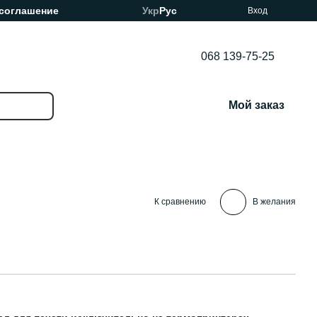
 соглашение
Укр
Рус
Вход
068 139-75-25
Мой заказ
К сравнению
В желания