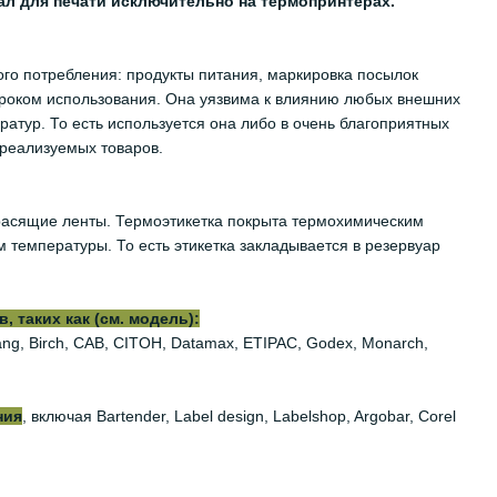
ал для печати исключительно на термопринтерах.
ого потребления: продукты питания, маркировка посылок
им сроком использования. Она уязвима к влиянию любых внешних
атур. То есть используется она либо в очень благоприятных
 реализуемых товаров.
 красящие ленты. Термоэтикетка покрыта термохимическим
 температуры. То есть этикетка закладывается в резервуар
 таких как (см. модель):
iyang, Birch, CAB, CITOH, Datamax, ETIPAC, Godex, Monarch,
ния
, включая Bartender, Label design, Labelshop, Argobar, Corel