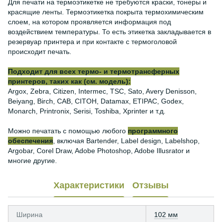
Для печати на термоэтикетке не требуются краски, тонеры и
красящие ленты. Термоэтикетка покрыта термохимическим
слоем, на котором проявляется информация под
воздействием температуры. То есть этикетка закладывается в
резервуар принтера и при контакте с термоголовой
происходит печать.
Подходит для всех термо- и термотрансферных
принтеров, таких как (см. модель):
Argox, Zebra, Citizen, Intermec, TSC, Sato, Avery Denisson,
Beiyang, Birch, CAB, CITOH, Datamax, ETIPAC, Godex,
Monarch, Printronix, Serisi, Toshiba, Xprinter и т.д.
Можно печатать с помощью любого
программного
обеспечения
, включая Bartender, Label design, Labelshop,
Argobar, Corel Draw, Adobe Photoshop, Adobe Illusrator и
многие другие.
Характеристики
Отзывы
Ширина
102 мм