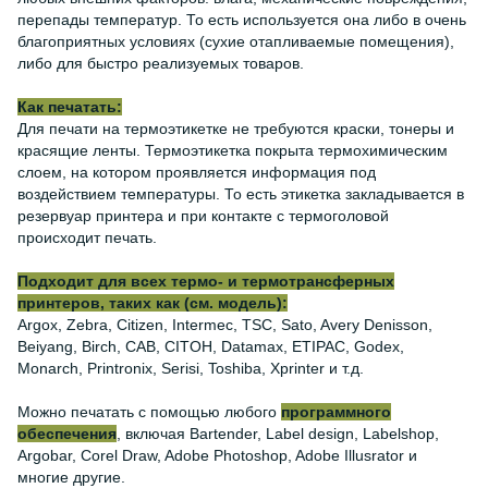
перепады температур. То есть используется она либо в очень
благоприятных условиях (сухие отапливаемые помещения),
либо для быстро реализуемых товаров.
Как печатать:
Для печати на термоэтикетке не требуются краски, тонеры и
красящие ленты. Термоэтикетка покрыта термохимическим
слоем, на котором проявляется информация под
воздействием температуры. То есть этикетка закладывается в
резервуар принтера и при контакте с термоголовой
происходит печать.
Подходит для всех термо- и термотрансферных
принтеров, таких как (см. модель):
Argox, Zebra, Citizen, Intermec, TSC, Sato, Avery Denisson,
Beiyang, Birch, CAB, CITOH, Datamax, ETIPAC, Godex,
Monarch, Printronix, Serisi, Toshiba, Xprinter и т.д.
Можно печатать с помощью любого
программного
обеспечения
, включая Bartender, Label design, Labelshop,
Argobar, Corel Draw, Adobe Photoshop, Adobe Illusrator и
многие другие.