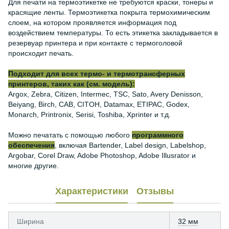
Для печати на термоэтикетке не требуются краски, тонеры и
красящие ленты. Термоэтикетка покрыта термохимическим
слоем, на котором проявляется информация под
воздействием температуры. То есть этикетка закладывается в
резервуар принтера и при контакте с термоголовой
происходит печать.
Подходит для всех термо- и термотрансферных
принтеров, таких как (см. модель):
Argox, Zebra, Citizen, Intermec, TSC, Sato, Avery Denisson,
Beiyang, Birch, CAB, CITOH, Datamax, ETIPAC, Godex,
Monarch, Printronix, Serisi, Toshiba, Xprinter и т.д.
Можно печатать с помощью любого
программного
обеспечения
, включая Bartender, Label design, Labelshop,
Argobar, Corel Draw, Adobe Photoshop, Adobe Illusrator и
многие другие.
Характеристики
Отзывы
Ширина
32 мм