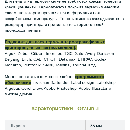
Для печати на термоэтикетке не требуются краски, тонеры и
красящие ленты. Термоэтикетка покрыта термохимическим
слоем, на котором проявляется информация под
воздействием температуры. То есть этикетка закладывается в
резервуар принтера и при контакте с термоголовой
происходит печать.
Подходит для всех термо- и термотрансферных
принтеров, таких как (см. модель):
Argox, Zebra, Citizen, Intermec, TSC, Sato, Avery Denisson,
Beiyang, Birch, CAB, CITOH, Datamax, ETIPAC, Godex,
Monarch, Printronix, Serisi, Toshiba, Xprinter и т.д.
Можно печатать с помощью любого
программного
обеспечения
, включая Bartender, Label design, Labelshop,
Argobar, Corel Draw, Adobe Photoshop, Adobe Illusrator и
многие другие.
Характеристики
Отзывы
Ширина
35 мм