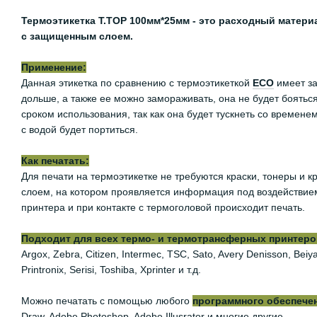
Термоэтикетка Т.TOP 100мм*25мм - это расходный матери
с защищенным слоем.
Применение:
Данная этикетка по сравнению с термоэтикеткой
ЕСО
имеет за
дольше, а также ее можно замораживать, она не будет боятьс
сроком использования, так как она будет тускнеть со времене
с водой будет портиться.
Как печатать:
Для печати на термоэтикетке не требуются краски, тонеры и
слоем, на котором проявляется информация под воздействием
принтера и при контакте с термоголовой происходит печать.
Подходит для всех термо- и термотрансферных принтеров,
Argox, Zebra, Citizen, Intermec, TSC, Sato, Avery Denisson, Be
Printronix, Serisi, Toshiba, Xprinter и т.д.
Можно печатать с помощью любого
программного обеспече
Draw, Adobe Photoshop, Adobe Illusrator и многие другие.