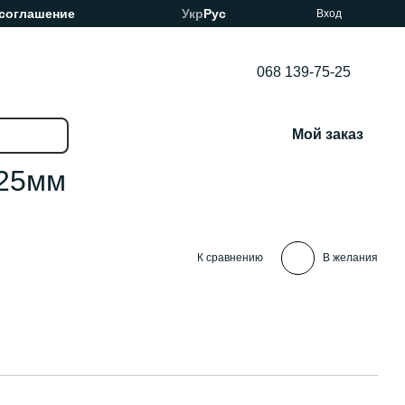
 соглашение
Укр
Рус
Вход
068 139-75-25
Мой заказ
/25мм
К сравнению
В желания