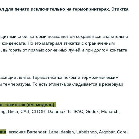
ал для печати исключительно на термопринтерах. Этиктка
щитный слой, который позволяет ей сохраняться значительно
я конденсата. Но это материал этикетки с ограниченным
м, выгорать от прямых солнечных лучей и при долгом контакте
 красящие ленты. Термоэтикетка покрыта термохимическим
 температуры. То есть этикетка закладывается в резервуар
 таких как (см. модель):
iyang, Birch, CAB, CITOH, Datamax, ETIPAC, Godex, Monarch,
ния
, включая Bartender, Label design, Labelshop, Argobar, Corel