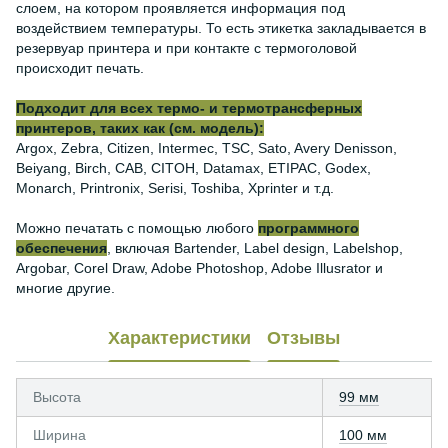
слоем, на котором проявляется информация под
воздействием температуры. То есть этикетка закладывается в
резервуар принтера и при контакте с термоголовой
происходит печать.
Подходит для всех термо- и термотрансферных
принтеров, таких как (см. модель):
Argox, Zebra, Citizen, Intermec, TSC, Sato, Avery Denisson,
Beiyang, Birch, CAB, CITOH, Datamax, ETIPAC, Godex,
Monarch, Printronix, Serisi, Toshiba, Xprinter и т.д.
Можно печатать с помощью любого
программного
обеспечения
, включая Bartender, Label design, Labelshop,
Argobar, Corel Draw, Adobe Photoshop, Adobe Illusrator и
многие другие.
Характеристики
Отзывы
Высота
99 мм
Ширина
100 мм