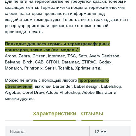
Для печати на термоэтикетке не требуются краски, тонеры и
красящие ленты. Термоэтикетка покрыта термохимическим
слоем, на котором проявляется информация под
воздействием температуры. То есть этикетка закладывается в
резервуар принтера и при контакте с термоголовой
происходит печать.
Подходит для всех термо- и термотрансферных
принтеров, таких как (см. модель):
Argox, Zebra, Citizen, Intermec, TSC, Sato, Avery Denisson,
Beiyang, Birch, CAB, CITOH, Datamax, ETIPAC, Godex,
Monarch, Printronix, Serisi, Toshiba, Xprinter и т.д.
Можно печатать с помощью любого
программного
обеспечения
, включая Bartender, Label design, Labelshop,
Argobar, Corel Draw, Adobe Photoshop, Adobe Illusrator и
многие другие.
Характеристики
Отзывы
Высота
12 мм