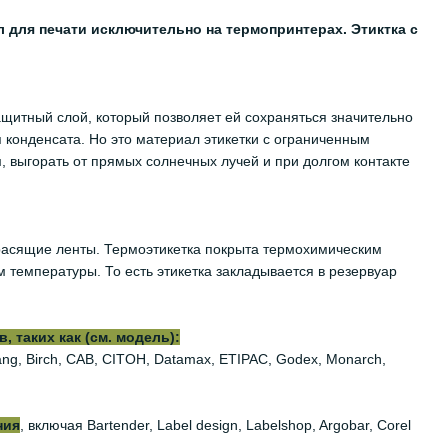
 для печати исключительно на термопринтерах. Этиктка с
щитный слой, который позволяет ей сохраняться значительно
я конденсата. Но это материал этикетки с ограниченным
м, выгорать от прямых солнечных лучей и при долгом контакте
 красящие ленты. Термоэтикетка покрыта термохимическим
 температуры. То есть этикетка закладывается в резервуар
 таких как (см. модель):
iyang, Birch, CAB, CITOH, Datamax, ETIPAC, Godex, Monarch,
ния
, включая Bartender, Label design, Labelshop, Argobar, Corel