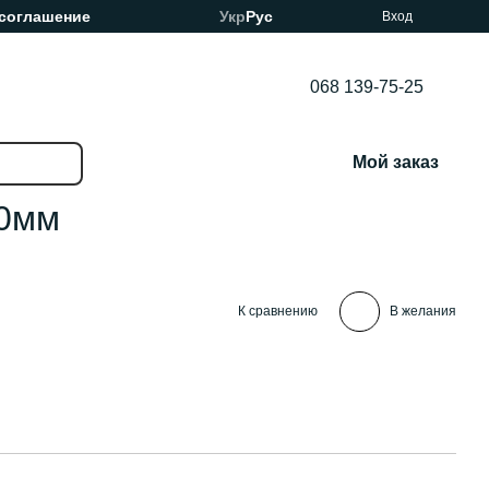
 соглашение
Укр
Рус
Вход
068 139-75-25
Мой заказ
30мм
К сравнению
В желания