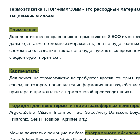
Термоэтикетка Т.TOP 40мм*30мм - это расходный материал
защищенным слоем.
Применение:
Данная этикетка по сравнению с термоэтикеткой
ЕСО
имеет за
дольше, а также ее можно замораживать, она не будет боятьс
сроком использования, так как она будет тускнеть со времене
с водой будет портиться.
Как печатать:
Для печати на термоэтикетке не требуются краски, тонеры и
слоем, на котором проявляется информация под воздействием
принтера и при контакте с термоголовой происходит печать.
Подходит для всех термо- и термотрансферных принтеров,
Argox, Zebra, Citizen, Intermec, TSC, Sato, Avery Denisson, Be
Printronix, Serisi, Toshiba, Xprinter и т.д.
Можно печатать с помощью любого
программного обеспече
Draw, Adobe Photoshop, Adobe Illusrator и многие другие.