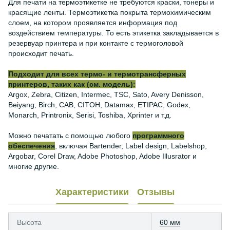
Для печати на термоэтикетке не требуются краски, тонеры и
красящие ленты. Термоэтикетка покрыта термохимическим
слоем, на котором проявляется информация под
воздействием температуры. То есть этикетка закладывается в
резервуар принтера и при контакте с термоголовой
происходит печать.
Подходит для всех термо- и термотрансферных
принтеров, таких как (см. модель):
Argox, Zebra, Citizen, Intermec, TSC, Sato, Avery Denisson,
Beiyang, Birch, CAB, CITOH, Datamax, ETIPAC, Godex,
Monarch, Printronix, Serisi, Toshiba, Xprinter и т.д.
Можно печатать с помощью любого
программного
обеспечения
, включая Bartender, Label design, Labelshop,
Argobar, Corel Draw, Adobe Photoshop, Adobe Illusrator и
многие другие.
Характеристики
Отзывы
Высота
60 мм