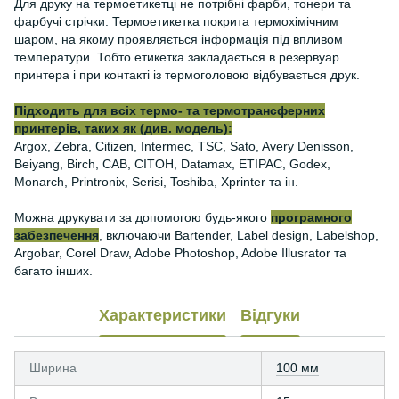
Для друку на термоетикетці не потрібні фарби, тонери та
фарбучі стрічки. Термоетикетка покрита термохімічним
шаром, на якому проявляється інформація під впливом
температури. Тобто етикетка закладається в резервуар
принтера і при контакті із термоголовою відбувається друк.
Підходить для всіх термо- та термотрансферних
принтерів, таких як (див. модель):
Argox, Zebra, Citizen, Intermec, TSC, Sato, Avery Denisson,
Beiyang, Birch, CAB, CITOH, Datamax, ETIPAC, Godex,
Monarch, Printronix, Serisi, Toshiba, Xprinter та ін.
Можна друкувати за допомогою будь-якого
програмного
забезпечення
, включаючи Bartender, Label design, Labelshop,
Argobar, Corel Draw, Adobe Photoshop, Adobe Illusrator та
багато інших.
Характеристики
Відгуки
Ширина
100 мм